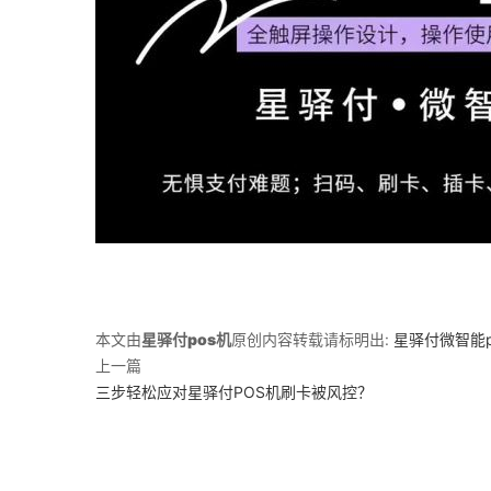
本文由
星驿付pos机
原创内容转载请标明出:
星驿付微智能
上一篇
三步轻松应对星驿付POS机刷卡被风控？