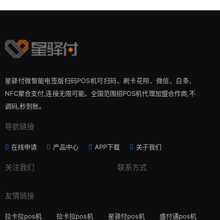
星驿付微智能电签版扫码POS机可扫码、刷卡花呗、微信、白条、
NFC聚合支付,连接无限可能。全国范围招POS机代理加盟合作商,不
调码,秒到账。
导航链接
在线申请
产品中心
APP下载
关于我们
关注我们
联系方式
友情链接
拉卡拉pos机
拉卡拉pos机
星驿付pos机
盛付通pos机