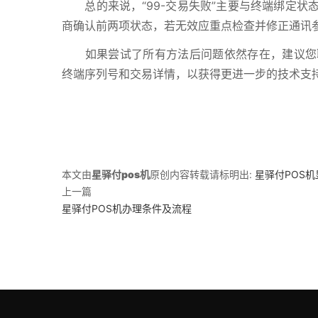
总的来说，“99-交易失败”主要与终端绑定状
商确认前两项状态，若无效应重点检查并修正通讯参
如果尝试了所有方法后问题依然存在，建议您联
终端序列号和交易详情，以获得更进一步的技术支
本文由
星驿付pos机
原创内容转载请标明出:
星驿付POS机
上一篇
星驿付POS机办理条件及流程