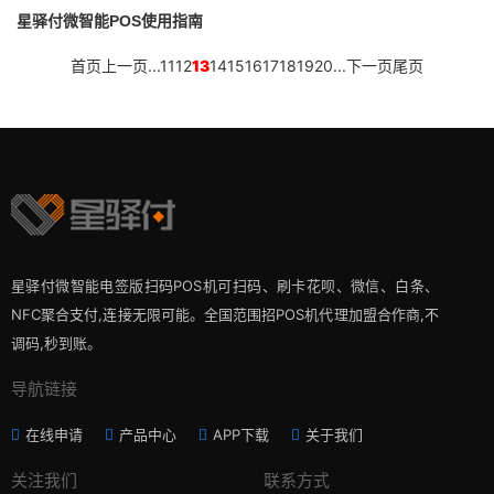
星驿付微智能POS使用指南
首页
上一页
...
11
12
13
14
15
16
17
18
19
20
...
下一页
尾页
星驿付微智能电签版扫码POS机可扫码、刷卡花呗、微信、白条、
NFC聚合支付,连接无限可能。全国范围招POS机代理加盟合作商,不
调码,秒到账。
导航链接
在线申请
产品中心
APP下载
关于我们
关注我们
联系方式